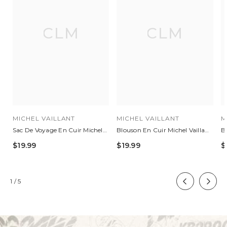
CLM
CLM
MICHEL VAILLANT
MICHEL VAILLANT
M
Sac De Voyage En Cuir Michel
Blouson En Cuir Michel Vaillant
Bl
Vaillant "Vaillante 2" 48h Bleu
Françoise Bleu Royal Femme
M
$19.99
$19.99
$
Royal
of
1
/
5