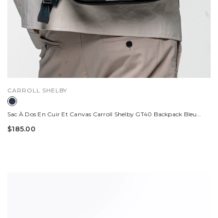
DISTRIBUTEUR :
CARROLL SHELBY
Sac À Dos En Cuir Et Canvas Carroll Shelby GT40 Backpack Bleu
Marine
$185.00