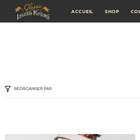
IGNORER ET PASSER AU CONTENU
ACCUEIL
SHOP
CO
RÉORGANISER PAR