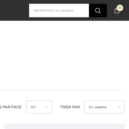
0
0
artic
S PAR PAGE
TRIER PAR
30
En vedette