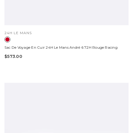
DISTRIBUTEUR :
24H LE MANS
Sac De Voyage En Cuir 24H Le Mans André 6 72H Rouge Racing
$573.00