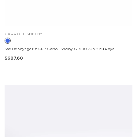
DISTRIBUTEUR :
CARROLL SHELBY
Sac De Voyage En Cuir Carroll Shelby GT500 72h Bleu Royal
$687.60