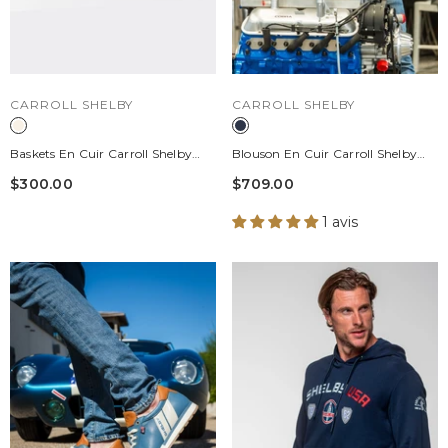
DISTRIBUTEUR :
DISTRIBUTEUR :
CARROLL SHELBY
CARROLL SHELBY
Baskets En Cuir Carroll Shelby
Blouson En Cuir Carroll Shelby
Hall Ecru Homme
"Dallas" Bleu Marine Homme
$300.00
$709.00
1 avis