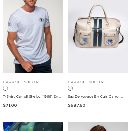
DISTRIBUTEUR :
DISTRIBUTEUR :
CARROLL SHELBY
CARROLL SHELBY
T-Shirt Carroll Shelby "1966" En
Sac De Voyage En Cuir Carroll
Coton Blanc Homme
Shelby GT500 72h Ecru
$71.00
$687.60