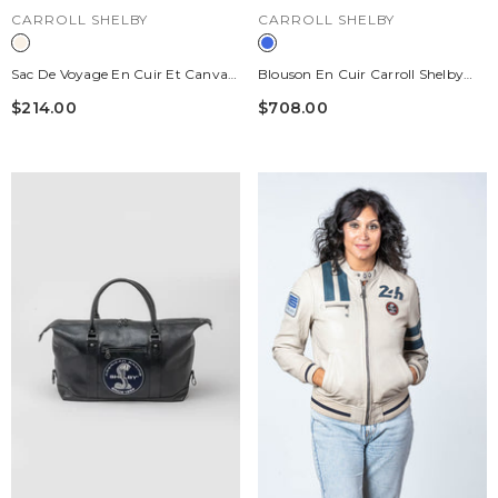
DISTRIBUTEUR :
DISTRIBUTEUR :
CARROLL SHELBY
CARROLL SHELBY
Sac De Voyage En Cuir Et Canvas
Blouson En Cuir Carroll Shelby
Carroll Shelby V67 48h Écru
Modèle "Cobra Women" Bleu
$214.00
$708.00
Royal Femme