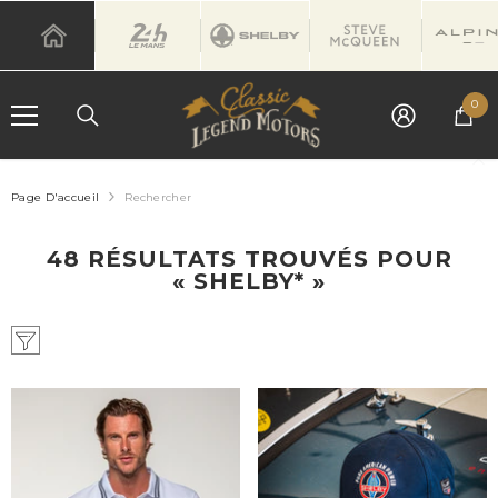
IGNORER ET PASSER AU CONTENU
0
0
art
Page D'accueil
Rechercher
48 RÉSULTATS TROUVÉS POUR
« SHELBY* »