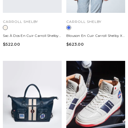
DISTRIBUTEUR :
DISTRIBUTEUR :
CARROLL SHELBY
CARROLL SHELBY
Sac À Dos En Cuir Carroll Shelby
Blouson En Cuir Carroll Shelby X
GT40 Backpack Ecru
Le Mans Modèle "Cobra Women"
$522.00
$623.00
Bleu Royal Femme