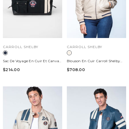
DISTRIBUTEUR :
DISTRIBUTEUR :
CARROLL SHELBY
CARROLL SHELBY
Sac De Voyage En Cuir Et Canvas
Blouson En Cuir Carroll Shelby
Carroll Shelby V67 48h Bleu
Modèle "Cobra Women" Ecru
$214.00
$708.00
Marine
Femme