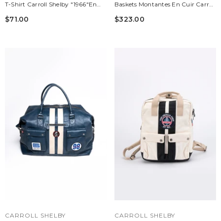
T-Shirt Carroll Shelby "1966"en
Baskets Montantes En Cuir Carroll
Coton Bleu Marine Homme
Shelby Cobra Bleu Marine
$71.00
$323.00
Homme
DISTRIBUTEUR :
DISTRIBUTEUR :
CARROLL SHELBY
CARROLL SHELBY