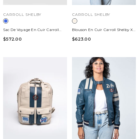
DISTRIBUTEUR :
DISTRIBUTEUR :
CARROLL SHELBY
CARROLL SHELBY
Sac De Voyage En Cuir Carroll
Blouson En Cuir Carroll Shelby X
Shelby BIG D 48H Sheep Crown
Le Mans Modèle "Cobra Women"
$572.00
$623.00
Bleu Marine
Ecru Femme