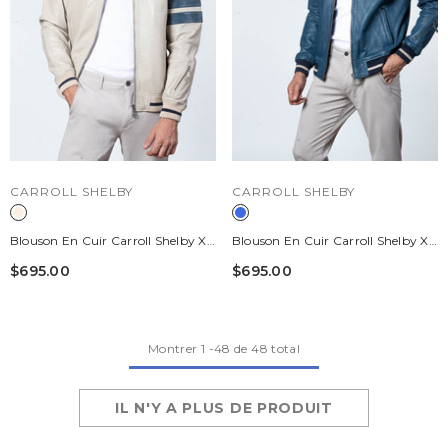
DISTRIBUTEUR :
DISTRIBUTEUR :
CARROLL SHELBY
CARROLL SHELBY
Blouson En Cuir Carroll Shelby X
Blouson En Cuir Carroll Shelby X
Le Mans Modèle "Cobra Men" Ecru
Le Mans Modèle "Cobra Men" Bleu
$695.00
$695.00
Homme
Royal Homme
Montrer
1
-
48
de 48 total
IL N'Y A PLUS DE PRODUIT