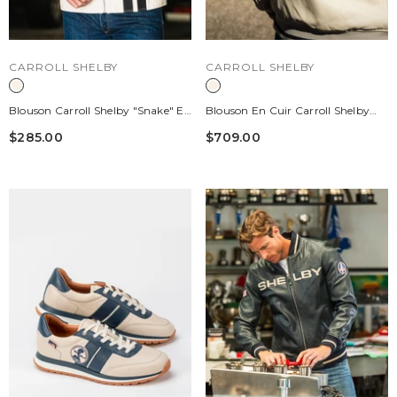
DISTRIBUTEUR :
DISTRIBUTEUR :
CARROLL SHELBY
CARROLL SHELBY
Blouson Carroll Shelby "Snake" En
Blouson En Cuir Carroll Shelby
Canvas Écru Homme
"Dallas" Écru Homme
$285.00
$709.00