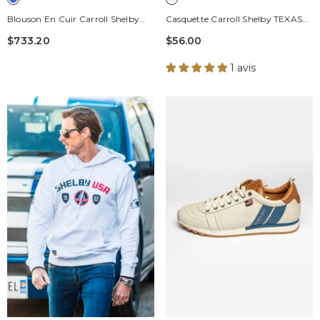
Blouson En Cuir Carroll Shelby
Casquette Carroll Shelby TEXAS
Modèle "Shelby Women" Bleu
Écru
$733.20
$56.00
Royal Femme
1 avis