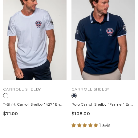
DISTRIBUTEUR :
DISTRIBUTEUR :
CARROLL SHELBY
CARROLL SHELBY
T-Shirt Carroll Shelby "427" En
Polo Carroll Shelby "Farmer" En
Coton Blanc Homme
Coton Bleu Marine Homme
$71.00
$108.00
1 avis