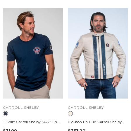
DISTRIBUTEUR :
DISTRIBUTEUR :
CARROLL SHELBY
CARROLL SHELBY
T-Shirt Carroll Shelby "427" En
Blouson En Cuir Carroll Shelby
Coton Bleu Marine Homme
Modèle "Shelby Men" Ecru
$71.00
$733.20