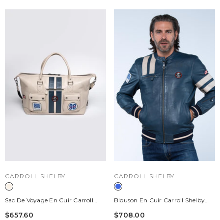
DISTRIBUTEUR :
DISTRIBUTEUR :
CARROLL SHELBY
CARROLL SHELBY
Sac De Voyage En Cuir Carroll
Blouson En Cuir Carroll Shelby
Shelby GT350 48h Ecru
Modèle "Cobra Men" Bleu Royal
$657.60
$708.00