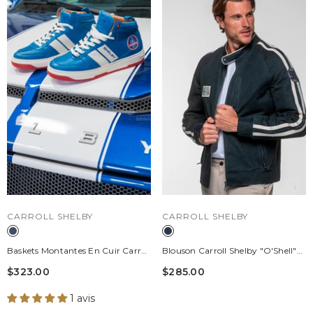
DISTRIBUTEUR :
DISTRIBUTEUR :
CARROLL SHELBY
CARROLL SHELBY
Baskets Montantes En Cuir Carroll
Blouson Carroll Shelby "O'Shell"
Shelby Cobra Bleue Homme
En Canvas Bleu Marine Homme
$323.00
$285.00
1 avis