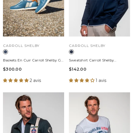
DISTRIBUTEUR :
DISTRIBUTEUR :
CARROLL SHELBY
CARROLL SHELBY
Baskets En Cuir Carroll Shelby GT
Sweatshirt Carroll Shelby
Bleu Homme
"Mustang" En Coton Bleu Marine
$300.00
$142.00
Homme
2 avis
1 avis