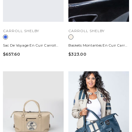
DISTRIBUTEUR :
DISTRIBUTEUR :
CARROLL SHELBY
CARROLL SHELBY
Sac De Voyage En Cuir Carroll
Baskets Montantes En Cuir Carroll
Shelby GT350 48h Bleu Royal
Shelby Cobra Écru Homme
$657.60
$323.00