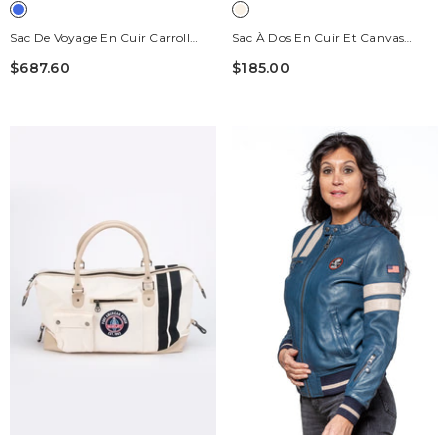
Sac De Voyage En Cuir Carroll
Sac À Dos En Cuir Et Canvas
Shelby GT500 72h Bleu Royal
Carroll Shelby GT40 Backpack
$687.60
$185.00
Ecru