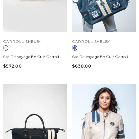
DISTRIBUTEUR :
DISTRIBUTEUR :
CARROLL SHELBY
CARROLL SHELBY
Sac De Voyage En Cuir Carroll
Sac De Voyage En Cuir Carroll
Shelby BIG D 48H Sheep Crown
Shelby X Le Mans GT350 48h Bleu
$572.00
$638.00
Écru
Royal