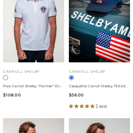
DISTRIBUTEUR :
DISTRIBUTEUR :
CARROLL SHELBY
CARROLL SHELBY
Polo Carroll Shelby "Farmer" En
Casquette Carroll Shelby TEXAS
Coton Blanc Homme
Bleu Marine
$108.00
$56.00
2 avis