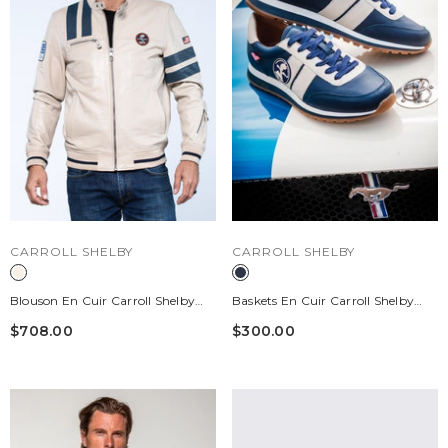
DISTRIBUTEUR :
DISTRIBUTEUR :
CARROLL SHELBY
CARROLL SHELBY
Blouson En Cuir Carroll Shelby
Baskets En Cuir Carroll Shelby
Modèle "Cobra Men" Ecru Homme
Hall Bleu Marine Homme
$708.00
$300.00