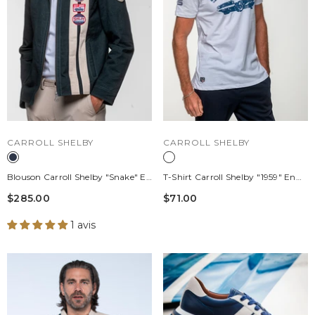
DISTRIBUTEUR :
DISTRIBUTEUR :
CARROLL SHELBY
CARROLL SHELBY
Blouson Carroll Shelby "Snake" En
T-Shirt Carroll Shelby "1959" En
Canvas Bleu Marine Homme
Coton Blanc Homme
$285.00
$71.00
1 avis