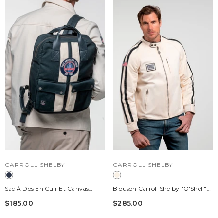
DISTRIBUTEUR :
DISTRIBUTEUR :
CARROLL SHELBY
CARROLL SHELBY
Sac À Dos En Cuir Et Canvas
Blouson Carroll Shelby "O'Shell"
Carroll Shelby GT40 Backpack
En Canvas Écru Homme
$185.00
$285.00
Bleu Marine