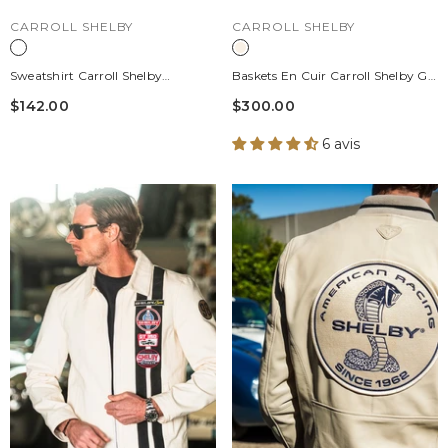
DISTRIBUTEUR :
DISTRIBUTEUR :
CARROLL SHELBY
CARROLL SHELBY
Sweatshirt Carroll Shelby
Baskets En Cuir Carroll Shelby GT
"Mustang" En Coton Blanc
Ecru Homme
$142.00
$300.00
Homme
6 avis