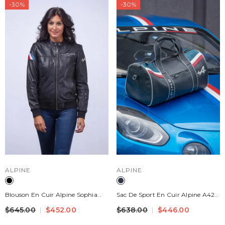
-30%
-30%
DISTRIBUTEUR :
DISTRIBUTEUR :
ALPINE
ALPINE
Blouson En Cuir Alpine Sophia
Sac De Sport En Cuir Alpine A424
Noir Femme
Bleu Marine
$645.00
$452.00
$638.00
$446.00