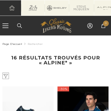
IGNORER ET PASSER AU CONTENU
0
0
art
Page D'accueil
Rechercher
16 RÉSULTATS TROUVÉS POUR
« ALPINE* »
-30%