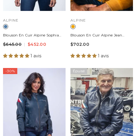
DISTRIBUTEUR :
DISTRIBUTEUR :
ALPINE
ALPINE
Blouson En Cuir Alpine Sophia
Blouson En Cuir Alpine Jean
Bleu Ocean Femme
Jaune Homme
$645.00
$452.00
$702.00
1 avis
1 avis
-30%
Épuisé