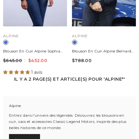
DISTRIBUTEUR :
DISTRIBUTEUR :
ALPINE
ALPINE
Blouson En Cuir Alpine Sophia
Blouson En Cuir Alpine Bernard
Bleu Royal Femme
Darniche Bleu Royal Homme
$645.00
$452.00
$788.00
1 avis
IL Y A 2 PAGE(S) ET ARTICLE(S) POUR 'ALPINE*'
Alpine
Entrez dans l'univers des légendes. Découvrez les blousons en
cuir, sacs et accessoires Classic Legend Motors, inspirés des plus
belles histoires de ce monde.