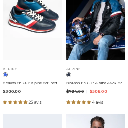
DISTRIBUTEUR :
DISTRIBUTEUR :
ALPINE
ALPINE
Baskets En Cuir Alpine Berlinette
Blouson En Cuir Alpine A424 Men
Bleu Royal Homme
Bleu Marine Homme
$300.00
$724.00
$506.00
25 avis
4 avis