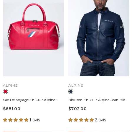
DISTRIBUTEUR :
DISTRIBUTEUR :
ALPINE
ALPINE
Sac De Voyage En Cuir Alpine
Blouson En Cuir Alpine Jean Bleu
A310 72h Rouge Racing
Marine Homme
$681.00
$702.00
1 avis
2 avis