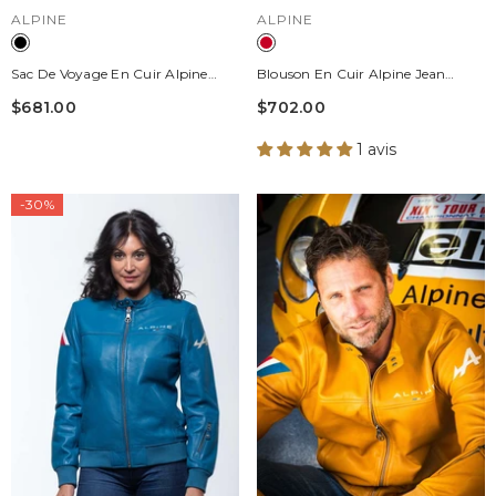
DISTRIBUTEUR :
DISTRIBUTEUR :
ALPINE
ALPINE
Sac De Voyage En Cuir Alpine
Blouson En Cuir Alpine Jean
A310 72h Noir
Rouge Racing Homme
$681.00
$702.00
1 avis
-30%