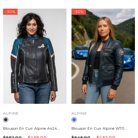
-30%
-30%
DISTRIBUTEUR :
DISTRIBUTEUR :
ALPINE
ALPINE
Blouson En Cuir Alpine W70
Blouson En Cuir Alpine A424
Collector 70 Ans Bleu Royal
Women Bleu Marine Femme
$645.00
$452.00
$652.00
$456.00